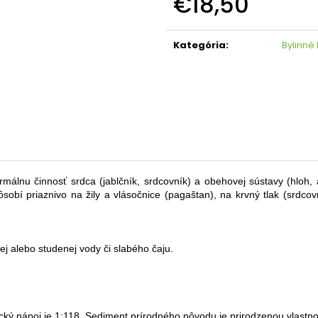
€18,50
€11,50
€18,50
Jednotková
cena:
Kategória
:
Bylinné
álnu činnosť srdca (jablčník, srdcovník) a obehovej sústavy (hloh,
 Pôsobí priaznivo na žily a vlásočnice (pagaštan), na krvný tlak (srdco
nej alebo studenej vody či slabého čaju.
ický nápoj je 1:118. Sediment prírodného pôvodu je prirodzenou vlastn