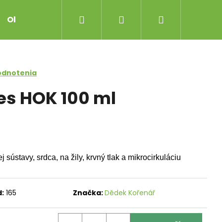
Hľadať
Prihlásenie
Nákupný
Obchodné podmienky
košík
odnotenia
es HOK 100 ml
sústavy, srdca, na žily, krvný tlak a mikrocirkuláciu
:
165
Značka:
Dědek Kořenář
S JK 100 ML