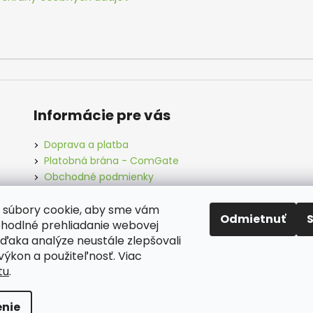
Informácie pre vás
Doprava a platba
Platobná brána - ComGate
Obchodné podmienky
Podmienky ochrany osobných údajov
 súbory cookie, aby sme vám
Odmietnuť
ohodlné prehliadanie webovej
vďaka analýze neustále zlepšovali
vitfactory.sk
Kontakt
Obchodné podmienky
, výkon a použiteľnosť. Viac
tu
.
ené.
Upraviť nastavenie cookies
nie