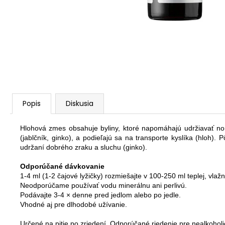
€26,20
Popis
Diskusia
Hlohová zmes obsahuje byliny, ktoré napomáhajú udržiavať norm
(jablčník, ginko), a podieľajú sa na transporte kyslíka (hloh).
udržaní dobrého zraku a sluchu (ginko).
Odporúčané dávkovanie
1-4 ml (1-2 čajové lyžičky) rozmiešajte v 100-250 ml teplej, vlaž
Neodporúčame používať vodu minerálnu ani perlivú.
Podávajte 3-4 × denne pred jedlom alebo po jedle.
Vhodné aj pre dlhodobé užívanie.
Určené na pitie po zriedení. Odporúčané riedenie pre nealkohol