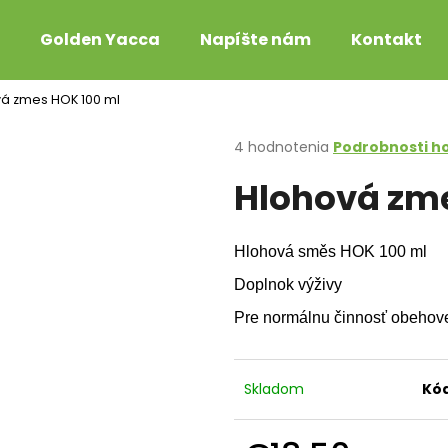
Golden Yacca
Napíšte nám
Kontakt
á zmes HOK 100 ml
Čo potrebujete nájsť?
Priemerné
4 hodnotenia
Podrobnosti h
hodnotenie
Hlohová zm
produktu
HĽADAŤ
je
4,0
z
Hlohová směs HOK 100 ml
5
Odporúčame
hviezdičiek.
Doplnok výživy
Pre normálnu činnosť obehovej 
Skladom
Kód
DUBOVÉ KVAPKY RK DUBOVKY®
PESTRECOVÁ ZME