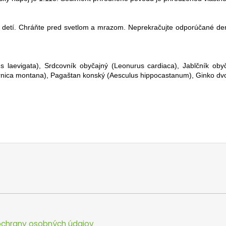
detí. Chráňte pred svetlom a mrazom. Neprekračujte odporúčané denn
s laevigata), Srdcovník obyčajný (Leonurus cardiaca), Jablčník oby
Arnica montana), Pagaštan konský (Aesculus hippocastanum), Ginko dvo
chrany osobných údajov