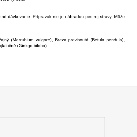
é dávkovanie. Prípravok nie je náhradou pestrej stravy. Môže
čajný (Marrubium vulgare), Breza previsnutá (Betula pendula),
jlaločné (Ginkgo biloba).