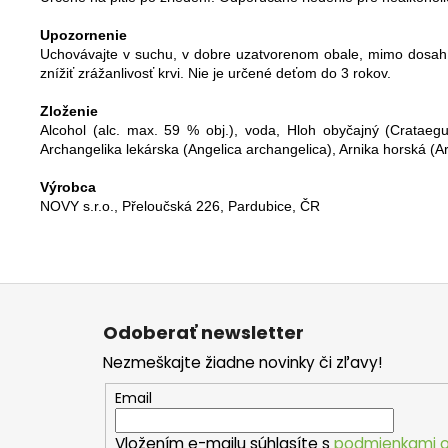
Upozornenie
Uchovávajte v suchu, v dobre uzatvorenom obale, mimo dosah 
znížiť zrážanlivosť krvi. Nie je určené deťom do 3 rokov.
Zloženie
Alcohol (alc. max. 59 % obj.), voda, Hloh obyčajný (Crataegu
Archangelika lekárska (Angelica archangelica), Arnika horská (
Výrobca
NOVY s.r.o., Přeloučská 226, Pardubice, ČR
Z
á
Odoberať newsletter
p
Nezmeškajte žiadne novinky či zľavy!
ä
t
Email
i
Vložením e-mailu súhlasíte s
podmienkami o