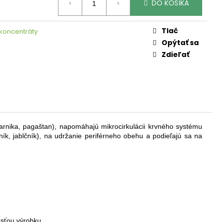
DO KOŠÍKA
Tlač
 koncentráty
Opýtať sa
Zdieľať
 arnika, pagaštan), napomáhajú mikrocirkulácii krvného systému
vník, jablčník), na udržanie periférneho obehu a podieľajú sa na
osťou výrobku.