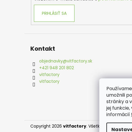
e
PRIHLÁSIŤ SA
Kontakt
objednavky
@
vitfactory.sk
+421 948 201 802
vitfactory
vitfactory
Používame
umožnili p
stránky a 
jej funkcie
informácií
Copyright 2026
vitfactory
. Všetky práva vyhrad
Nastave