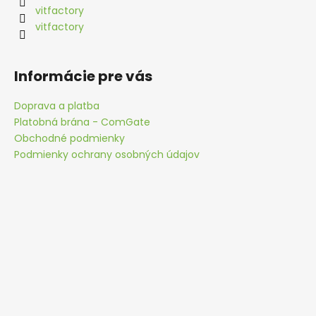
č
vitfactory
a
vitfactory
m
e
Informácie pre vás
GOLDEN
YACCA
Doprava a platba
22G
Platobná brána - ComGate
€26,20
Obchodné podmienky
Podmienky ochrany osobných údajov