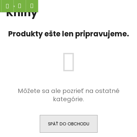
K
Hľadať
Nákupný
Menu
Prihlásenie
Knihy
Prejsť
o
Späť
Späť
na
košík
š
obsah
í
Č
Produkty ešte len pripravujeme.
k
o
p
o
t
r
e
b
Môžete sa ale pozrieť na ostatné
u
kategórie.
j
e
t
SPÄŤ DO OBCHODU
e
n