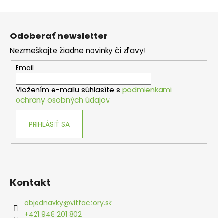
á
Z
j
á
Odoberať newsletter
s
p
ť
Nezmeškajte žiadne novinky či zľavy!
ä
?
t
Email
i
Vložením e-mailu súhlasíte s
podmienkami
e
ochrany osobných údajov
HĽADAŤ
PRIHLÁSIŤ SA
O
d
p
Kontakt
o
r
objednavky
@
vitfactory.sk
ú
+421 948 201 802