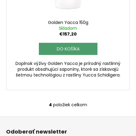
Golden Yacca 150g
Skladom
€157,20
DO KOŠÍKA
Doplnok výživy Golden Yacca je prírodný rastlinný
produkt obsahujúci saponíny, ktoré sa získavajú
šetrnou technológiou z rastliny Yucca Schidigera.
4
položiek celkom
O
v
Z
l
á
á
Odoberať newsletter
d