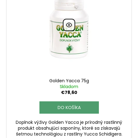
č
a
m
e
DUBOVÉ
KVAPKY
ŠPECIÁLNA
EDÍCIA
RK
SE
100
ML
Golden Yacca 75g
€26
Skladom
€78,60
DO KOŠÍKA
Doplnok výživy Golden Yacca je prírodný rastlinný
produkt obsahujúci saponíny, ktoré sa získavajú
šetrnou technológiou z rastliny Yucca Schidigera.