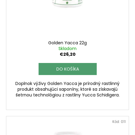
d
o
á
u
d
j
k
u
s
t
k
ť
o
t
?
v
o
Golden Yacca 22g
v
Skladom
€26,20
DO KOŠÍKA
HĽADAŤ
Doplnok výživy Golden Yacca je prírodný rastlinný
produkt obsahujúci saponíny, ktoré sa získavajú
šetrnou technológiou z rastliny Yucca Schidigera.
O
d
p
o
r
Kód:
011
ú