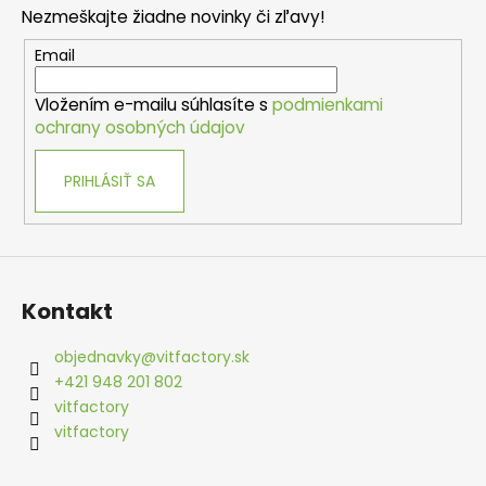
p
a
Nezmeškajte žiadne novinky či zľavy!
ä
c
t
Email
i
i
e
Vložením e-mailu súhlasíte s
podmienkami
e
p
ochrany osobných údajov
r
v
PRIHLÁSIŤ SA
k
y
v
ý
p
i
Kontakt
s
u
objednavky
@
vitfactory.sk
+421 948 201 802
vitfactory
vitfactory